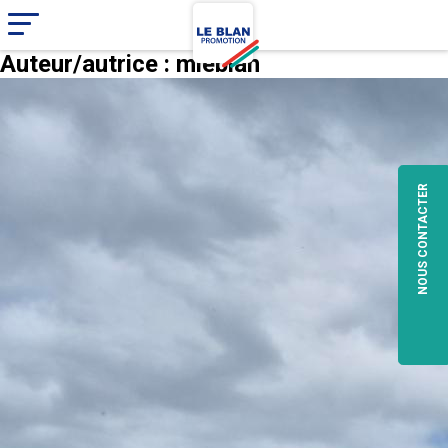
Auteur/autrice :
mleblan
NOUS CONTACTER